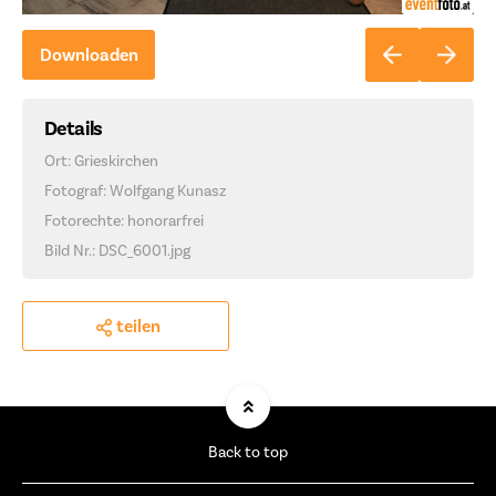
Downloaden
Details
Ort: Grieskirchen
Fotograf: Wolfgang Kunasz
Fotorechte: honorarfrei
Bild Nr.: DSC_6001.jpg
teilen
Back to top