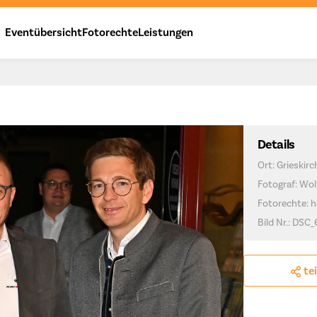
Eventübersicht
Fotorechte
Leistungen
Details
Ort: Grieskir
Fotograf: Wo
Fotorechte: h
Bild Nr.: DSC_
te