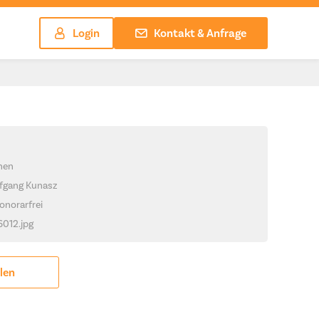
Login
Kontakt & Anfrage
chen
lfgang Kunasz
onorarfrei
6012.jpg
ilen