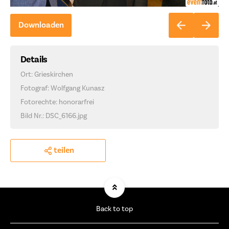
Downloaden
Details
Ort: Grieskirchen
Fotograf: Wolfgang Kunasz
Fotorechte: honorarfrei
Bild Nr.: DSC_6166.jpg
teilen
Back to top