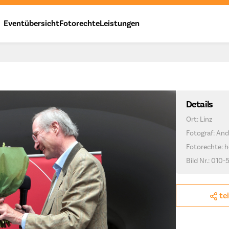
Eventübersicht
Fotorechte
Leistungen
Details
Ort: Linz
Fotograf: And
Fotorechte: h
Bild Nr.: 010-5
te