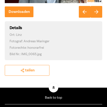
Downloaden
Details
Ort: Linz
Fotograf: Andreas Maringer
Fotorechte: honorarfrei
Bild Nr.: IMG_0065.jpg
teilen
Back to top