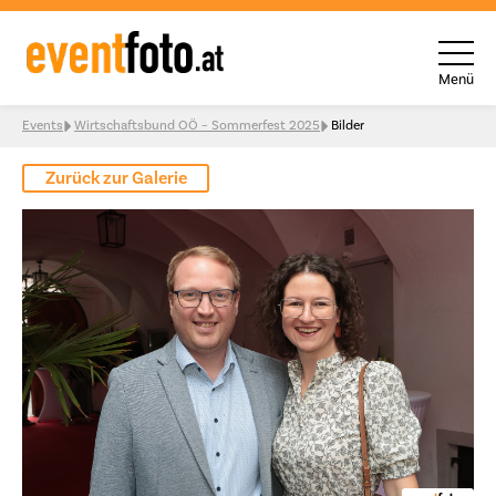
Menü
Skip to content
Events
Wirtschaftsbund OÖ – Sommerfest 2025
Bilder
Zurück zur Galerie