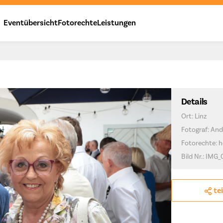
Eventübersicht
Fotorechte
Leistungen
Details
Ort: Linz
Fotograf: And
Fotorechte: h
Bild Nr.: IMG
te