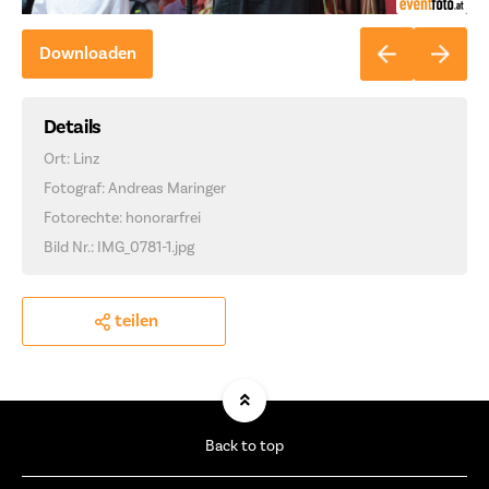
Downloaden
Details
Ort: Linz
Fotograf: Andreas Maringer
Fotorechte: honorarfrei
Bild Nr.: IMG_0781-1.jpg
teilen
Back to top