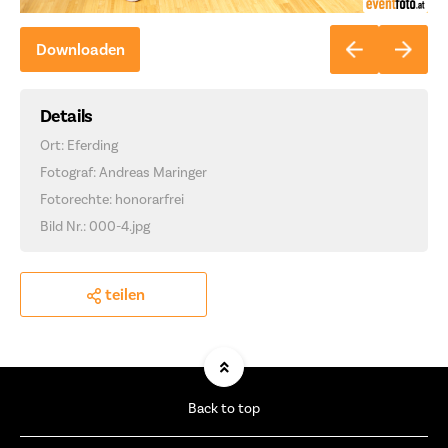
Downloaden
Details
Ort: Eferding
Fotograf: Andreas Maringer
Fotorechte: honorarfrei
Bild Nr.: 000-4.jpg
teilen
Back to top