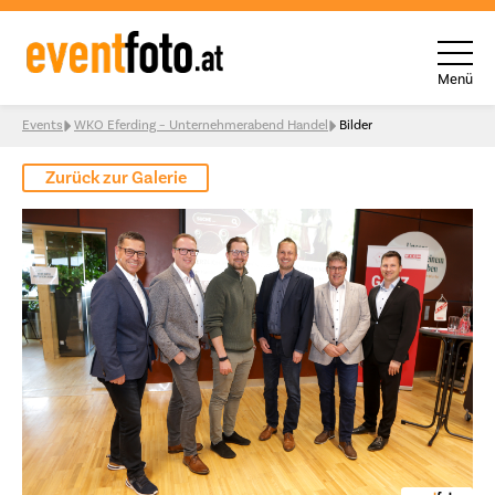
Menü
Skip to content
Events
WKO Eferding – Unternehmerabend Handel
Bilder
Zurück zur Galerie