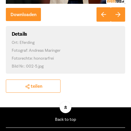
Downloaden
Details
Ort: Eferding
Fotograf: Andreas Maringer
Fotorechte: honorarfrei
Bild Nr.: 002-5.jpg
teilen
Back to top