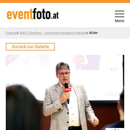
Menü
Skip to content
Events
WKO Eferding – Unternehmerabend Handel
Bilder
Zurück zur Galerie