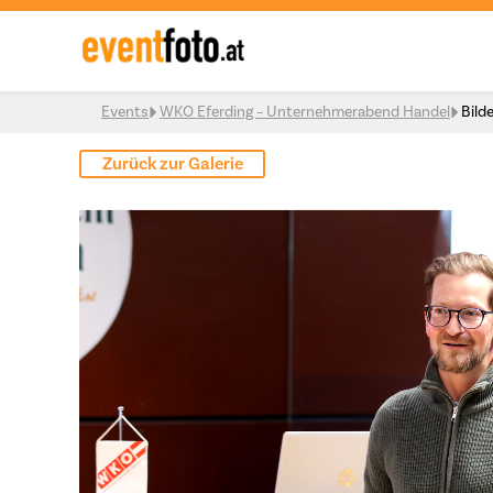
Skip to content
Events
WKO Eferding – Unternehmerabend Handel
Bild
Zurück zur Galerie