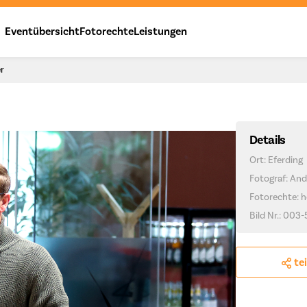
Eventübersicht
Fotorechte
Leistungen
er
Details
Ort: Eferding
Fotograf: And
Fotorechte: h
Bild Nr.: 003-
te