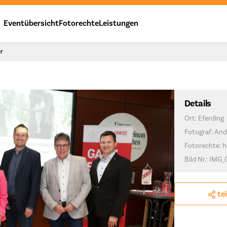
Eventübersicht
Fotorechte
Leistungen
er
Details
Ort: Eferding
Fotograf: And
Fotorechte: h
Bild Nr.: IMG_
te