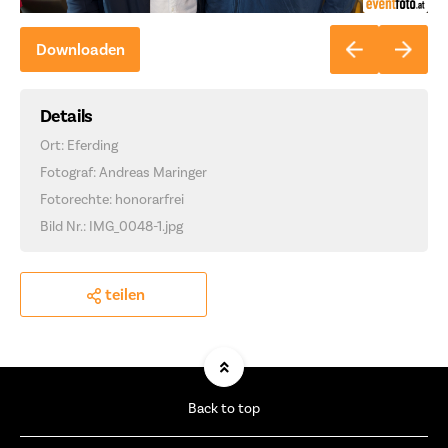
Downloaden
Details
Ort: Eferding
Fotograf: Andreas Maringer
Fotorechte: honorarfrei
Bild Nr.: IMG_0048-1.jpg
teilen
Back to top