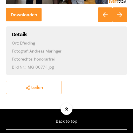
Downloaden
Details
Ort: Eferding
Fotograf: Andreas Maringer
Fotorechte: honorarfrei
Bild Nr.: IMG_0077-1.jpg
teilen
Back to top