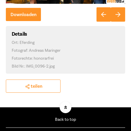
Downloaden
Details
Ort: Eferding
Fotograf: Andreas Maringer
Fotorechte: honorarfrei
Bild Nr.: IMG_0096-2.jpg
teilen
Back to top