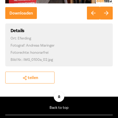
Downloaden
Details
Ort: Eferding
Fotograf: Andreas Maringer
Fotorechte: honorarfrei
Bild Nr.: IMG_0100a_02.jpg
teilen
Back to top