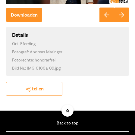
Downloaden
Details
Ort: Eferding
Fotograf: Andreas Maringer
Fotorechte: honorarfrei
Bild Nr.: IMG_0100a_09.jpg
teilen
Back to top