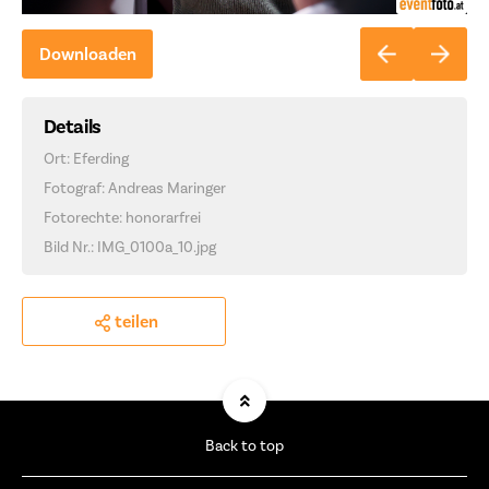
Downloaden
Details
Ort: Eferding
Fotograf: Andreas Maringer
Fotorechte: honorarfrei
Bild Nr.: IMG_0100a_10.jpg
teilen
Back to top