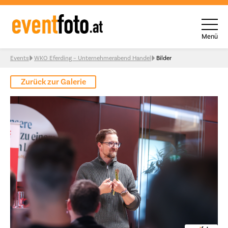
Menü
Skip to content
Events
WKO Eferding – Unternehmerabend Handel
Bilder
Zurück zur Galerie