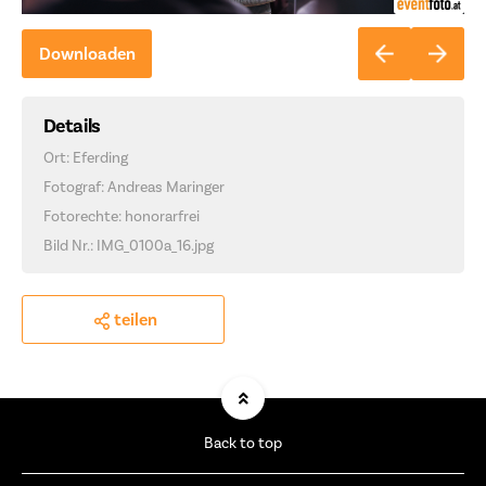
Downloaden
Details
Ort: Eferding
Fotograf: Andreas Maringer
Fotorechte: honorarfrei
Bild Nr.: IMG_0100a_16.jpg
teilen
Back to top