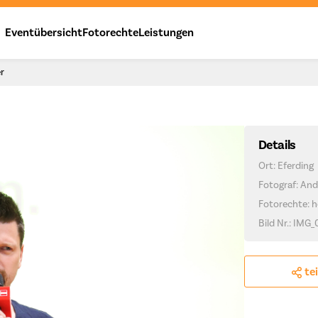
Eventübersicht
Fotorechte
Leistungen
er
Details
Ort: Eferding
Fotograf: And
Fotorechte: h
Bild Nr.: IMG
te