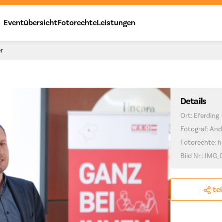
Eventübersicht
Fotorechte
Leistungen
er
Details
Ort: Eferding
Fotograf: And
Fotorechte: h
Bild Nr.: IMG_
te