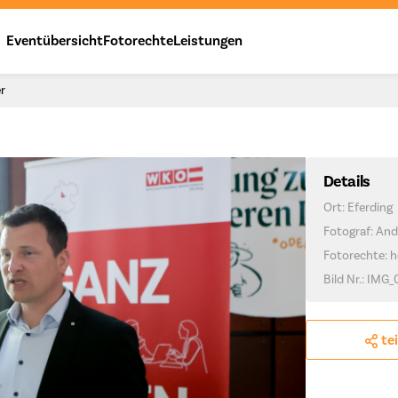
Eventübersicht
Fotorechte
Leistungen
er
Details
Ort: Eferding
Fotograf: And
Fotorechte: h
Bild Nr.: IMG_
te