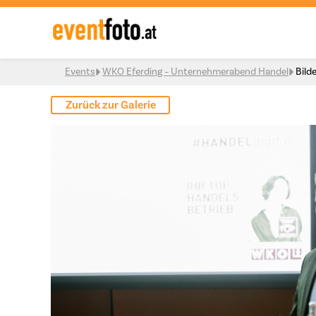
Skip to content
Events
WKO Eferding – Unternehmerabend Handel
Bild
Zurück zur Galerie