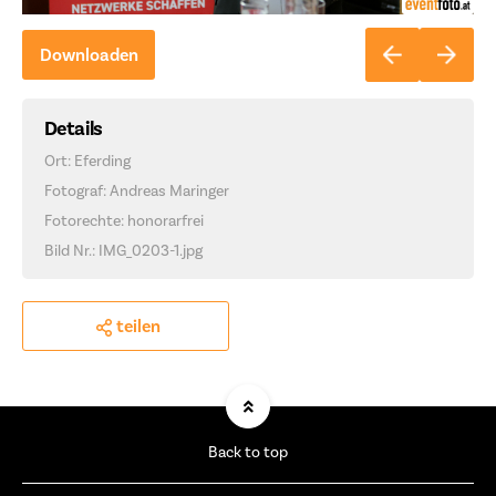
Downloaden
Details
Ort: Eferding
Fotograf: Andreas Maringer
Fotorechte: honorarfrei
Bild Nr.: IMG_0203-1.jpg
teilen
Back to top