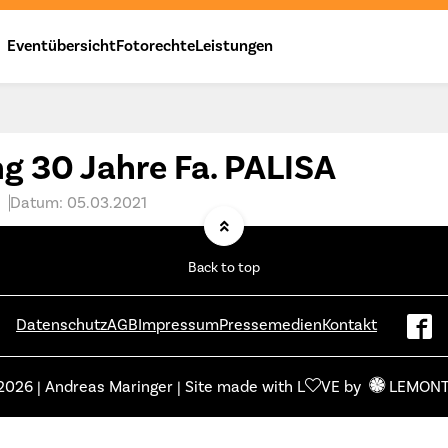
Eventübersicht
Fotorechte
Leistungen
g 30 Jahre Fa. PALISA
Datum: 05.03.2021
Back to top
Datenschutz
AGB
Impressum
Pressemedien
Kontakt
2026 | Andreas Maringer | Site made with L
VE by
LEMON