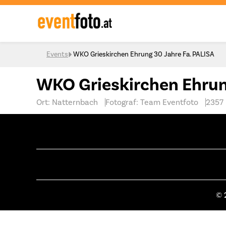
Skip to content
Events
WKO Grieskirchen Ehrung 30 Jahre Fa. PALISA
WKO Grieskirchen Ehrun
Ort: Natternbach
Fotograf: Team Eventfoto
2357
© 