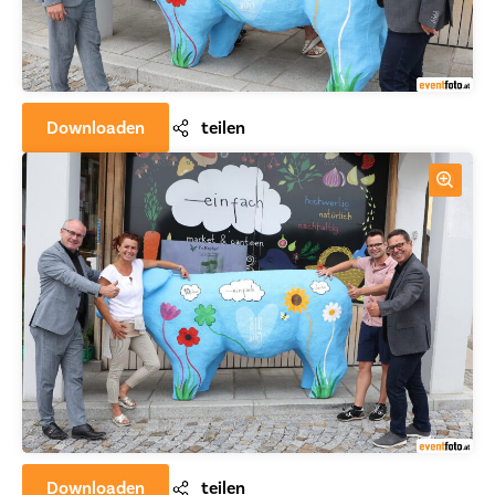
Downloaden
teilen
Downloaden
teilen