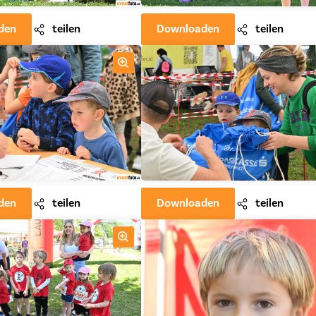
den
teilen
Downloaden
teilen
den
teilen
Downloaden
teilen