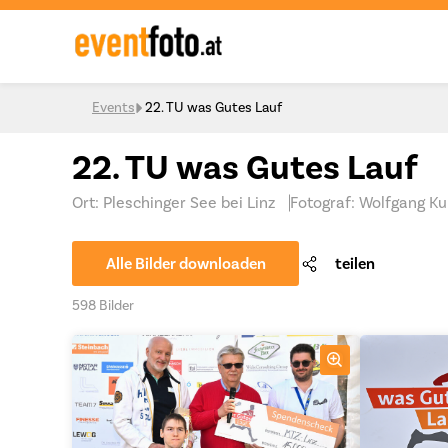
Skip to content
Events
22. TU was Gutes Lauf
22. TU was Gutes Lauf
Ort: Pleschinger See bei Linz
Fotograf: Wolfgang K
Alle Bilder downloaden
teilen
598 Bilder