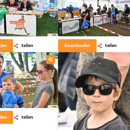
den
teilen
Downloaden
teilen
den
teilen