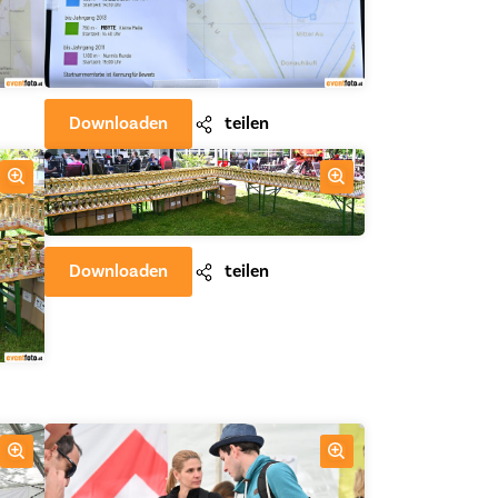
Downloaden
teilen
Downloaden
teilen