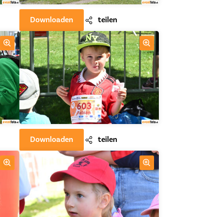
Downloaden
teilen
Downloaden
teilen