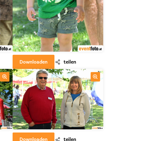
Downloaden
teilen
Downloaden
teilen