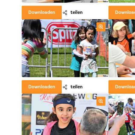
Downloaden
teilen
Downloa
Downloaden
teilen
Downloa