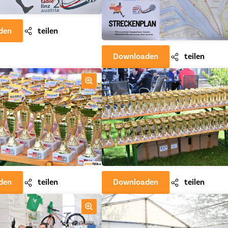
den
teilen
Downloaden
teilen
den
teilen
Downloaden
teilen