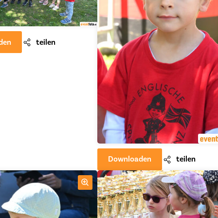
den
teilen
Downloaden
teilen