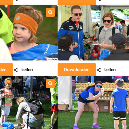
den
teilen
Downloaden
teilen