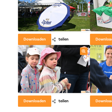
Downloaden
teilen
Downloa
Downloaden
teilen
Downloa