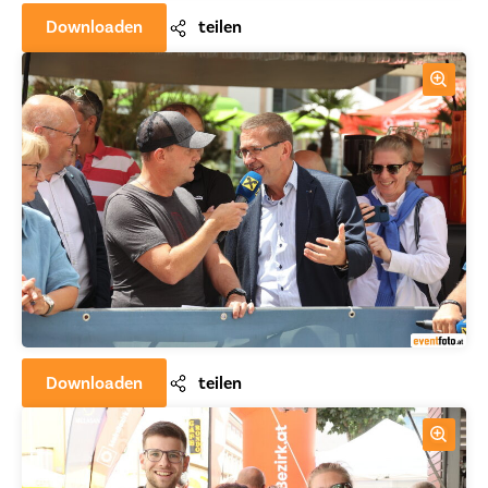
Downloaden
teilen
Downloaden
teilen