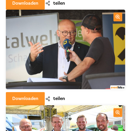
Downloaden
teilen
Downloaden
teilen