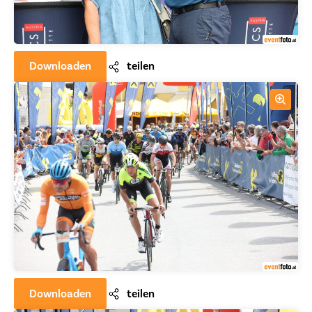
Downloaden
teilen
Downloaden
teilen