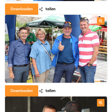
Downloaden
teilen
Downloaden
teilen