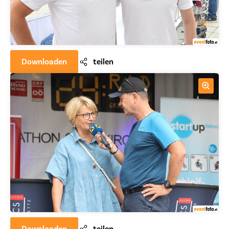
Downloaden
teilen
Downloaden
teilen