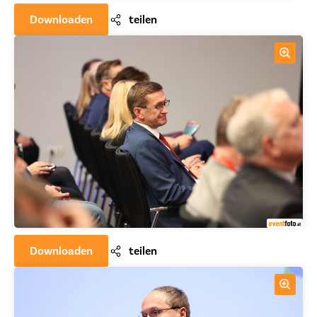
Downloaden
teilen
Downloaden
teilen