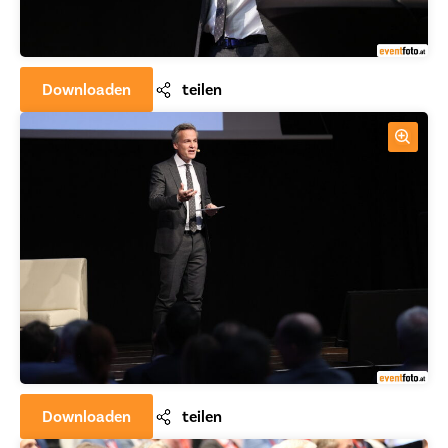
Downloaden
teilen
Downloaden
teilen