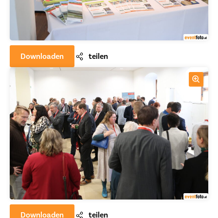
Downloaden
teilen
Downloaden
teilen