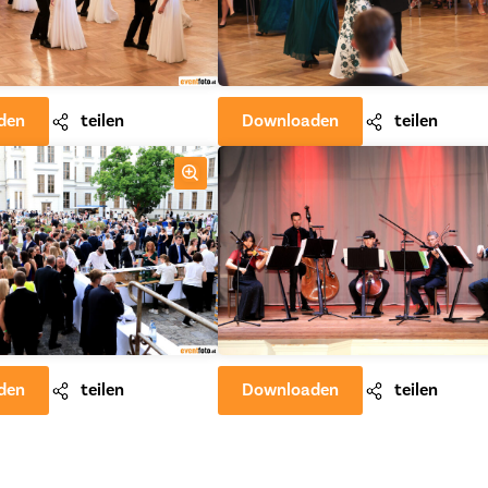
den
teilen
Downloaden
teilen
den
teilen
Downloaden
teilen