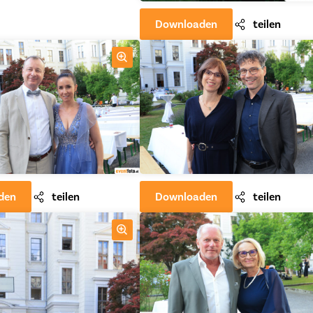
Downloaden
teilen
den
teilen
Downloaden
teilen