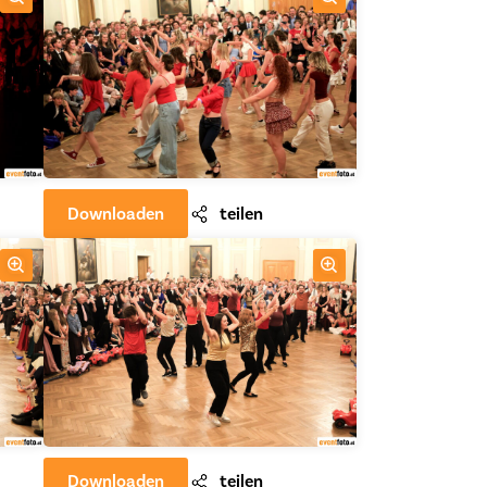
Downloaden
teilen
Downloaden
teilen