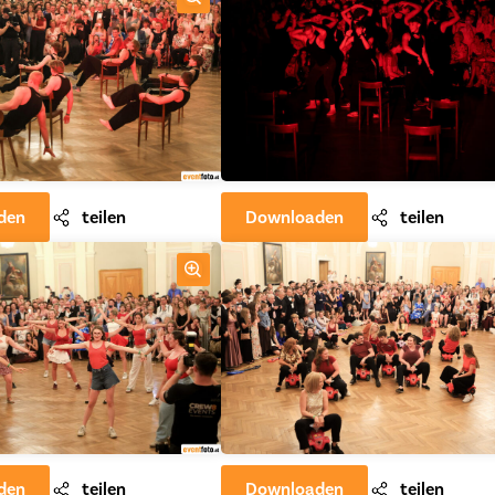
den
teilen
Downloaden
teilen
den
teilen
Downloaden
teilen