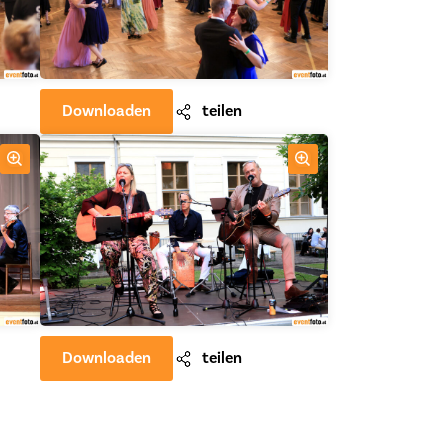
Downloaden
teilen
Downloaden
teilen