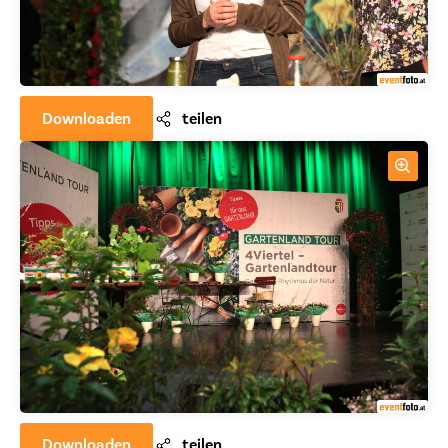
Downloaden
teilen
Downloaden
teilen