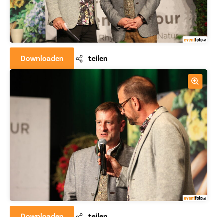
Downloaden
teilen
Downloaden
teilen