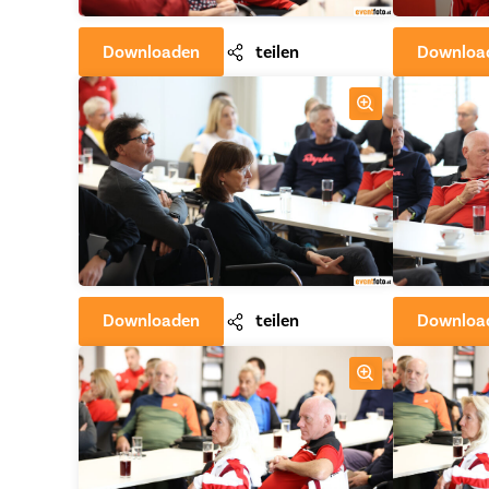
Downloaden
teilen
Downloa
Downloaden
teilen
Downloa