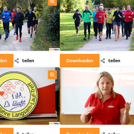
den
teilen
Downloaden
teilen