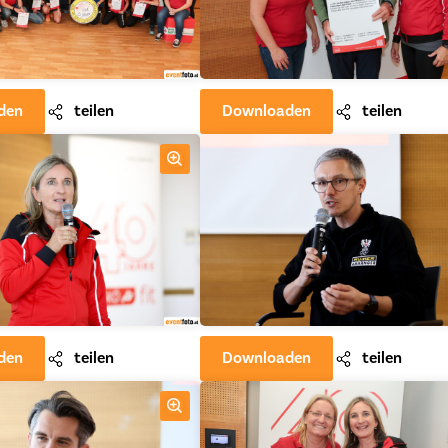
den
teilen
Downloaden
teilen
den
teilen
Downloaden
teilen