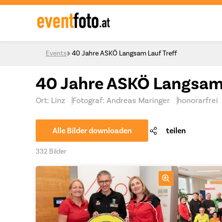
Skip to content
Events
40 Jahre ASKÖ Langsam Lauf Treff
40 Jahre ASKÖ Langsam 
Ort: Linz
Fotograf: Andreas Maringer
honorarfrei
Alle Bilder downloaden
teilen
332 Bilder