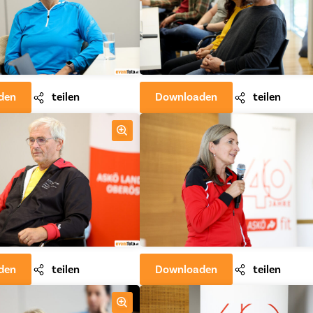
den
teilen
Downloaden
teilen
den
teilen
Downloaden
teilen