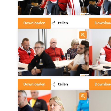
Downloaden
teilen
Downloa
Downloaden
teilen
Downloa