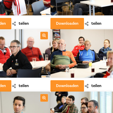
den
teilen
Downloaden
teilen
den
teilen
Downloaden
teilen