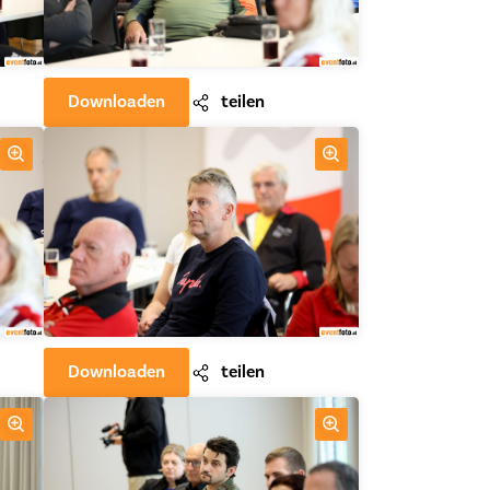
Downloaden
teilen
Downloaden
teilen