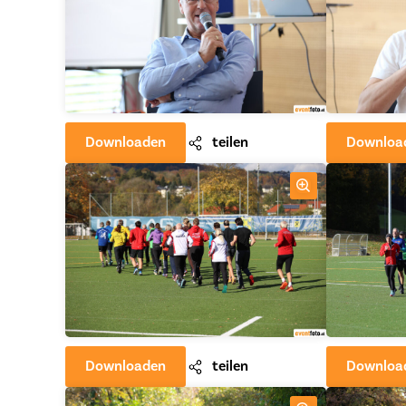
Downloaden
teilen
Downloa
Downloaden
teilen
Downloa