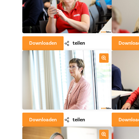
Downloaden
teilen
Downloa
Downloaden
teilen
Downloa