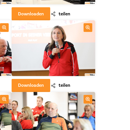
Downloaden
teilen
Downloaden
teilen