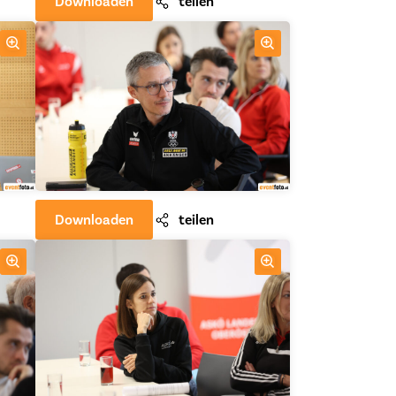
Downloaden
teilen
Downloaden
teilen