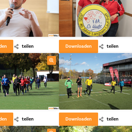
den
teilen
Downloaden
teilen
den
teilen
Downloaden
teilen