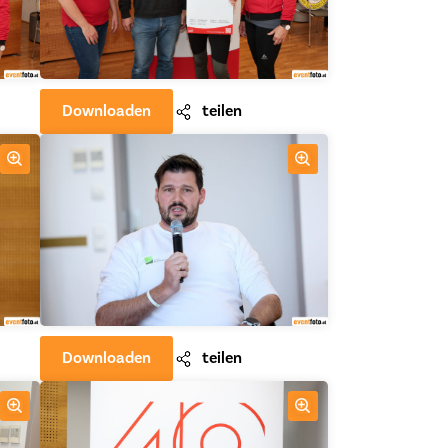
Downloaden
teilen
Downloaden
teilen