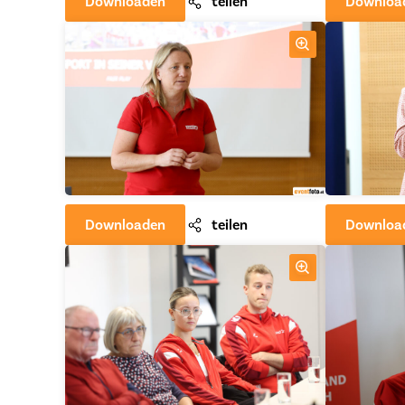
Downloaden
teilen
Downloa
Downloaden
teilen
Downloa