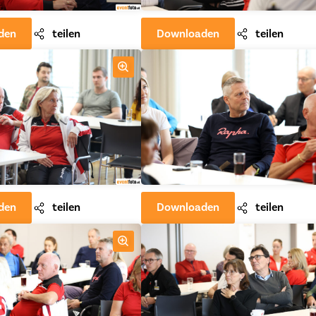
den
teilen
Downloaden
teilen
den
teilen
Downloaden
teilen