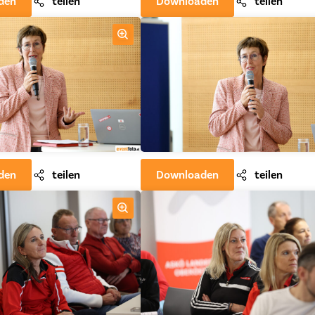
den
teilen
Downloaden
teilen
den
teilen
Downloaden
teilen