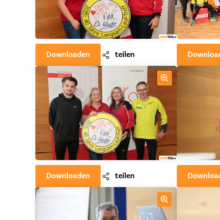
Downloaden
teilen
Downloa
Downloaden
teilen
Downloa