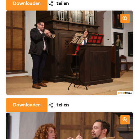
Downloaden
teilen
Downloaden
teilen