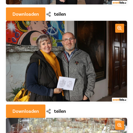
Downloaden
teilen
Downloaden
teilen