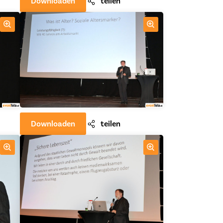
Downloaden
teilen
Downloaden
teilen