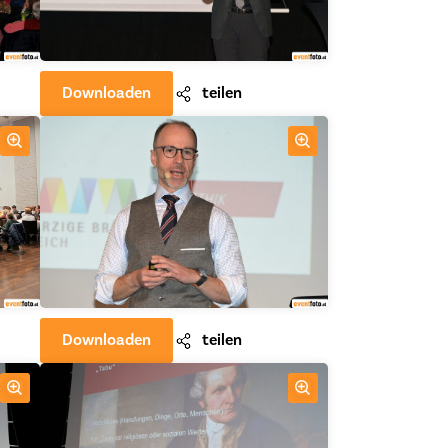
Downloaden
teilen
Downloaden
teilen