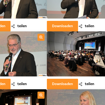
den
teilen
Downloaden
teilen
den
teilen
Downloaden
teilen