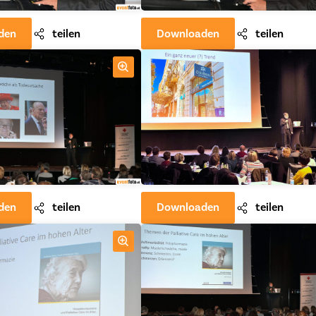
den
teilen
Downloaden
teilen
den
teilen
Downloaden
teilen