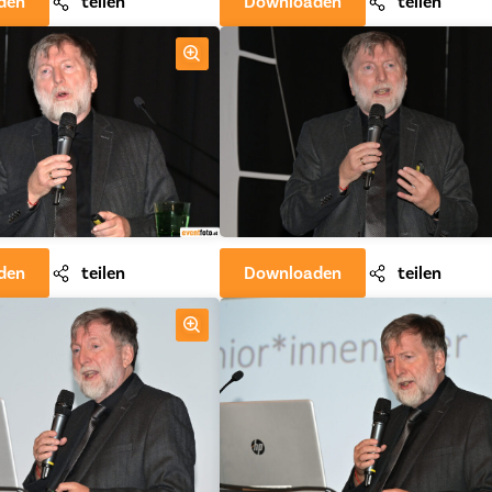
den
teilen
Downloaden
teilen
den
teilen
Downloaden
teilen