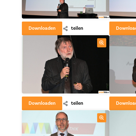
Downloaden
teilen
Downloa
Downloaden
teilen
Downloa