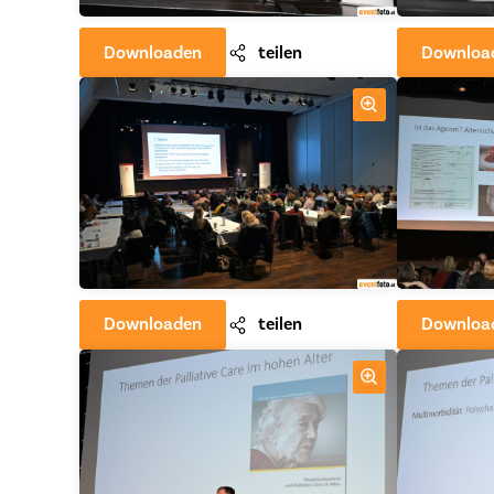
Downloaden
teilen
Downloa
Downloaden
teilen
Downloa