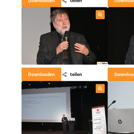
Downloaden
teilen
Downloa
Downloaden
teilen
Downloa