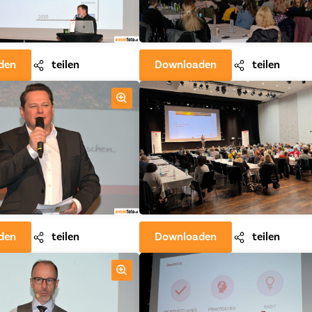
den
teilen
Downloaden
teilen
den
teilen
Downloaden
teilen