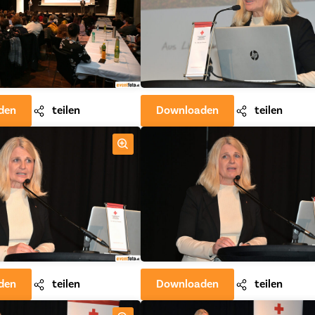
den
teilen
Downloaden
teilen
den
teilen
Downloaden
teilen