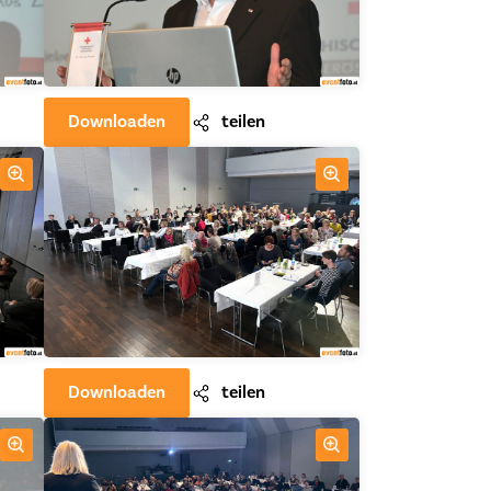
Downloaden
teilen
Downloaden
teilen