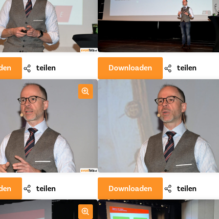
den
teilen
Downloaden
teilen
den
teilen
Downloaden
teilen