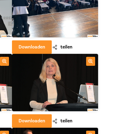
Downloaden
teilen
Downloaden
teilen