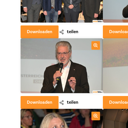
Downloaden
teilen
Downloa
Downloaden
teilen
Downloa