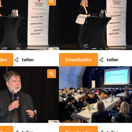
den
teilen
Downloaden
teilen