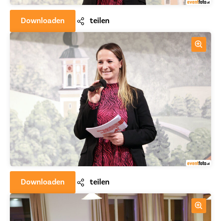
Downloaden
teilen
Downloaden
teilen