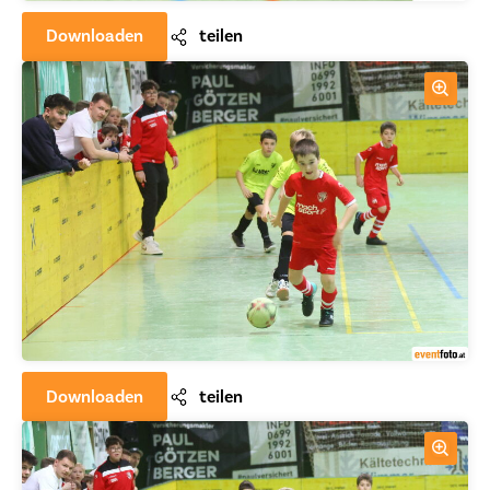
Downloaden
teilen
Downloaden
teilen