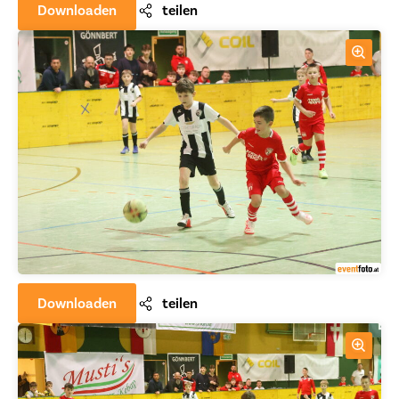
Downloaden
teilen
Downloaden
teilen