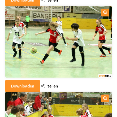
Downloaden
teilen
Downloaden
teilen