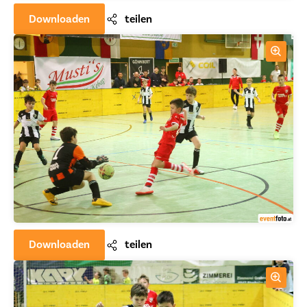
Downloaden
teilen
Downloaden
teilen