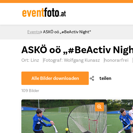
Skip to content
Events
ASKÖ oö „#BeActiv Night“
ASKÖ oö „#BeActiv Nig
Ort: Linz
Fotograf: Wolfgang Kunasz
honorarfrei
Alle Bilder downloaden
teilen
109 Bilder