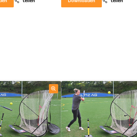
den
teilen
Downloaden
teilen