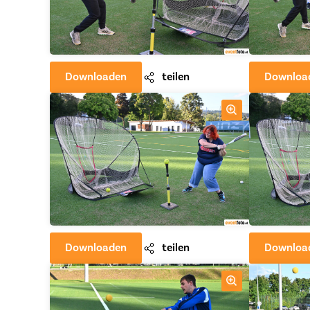
Downloaden
teilen
Downloa
Downloaden
teilen
Downloa