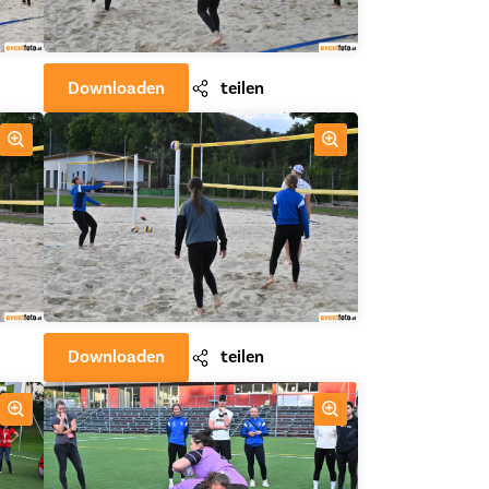
Downloaden
teilen
Downloaden
teilen