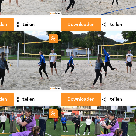
den
teilen
Downloaden
teilen
den
teilen
Downloaden
teilen