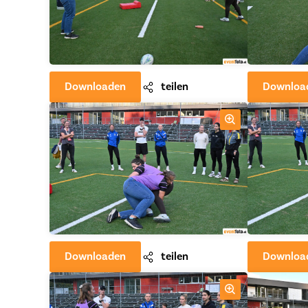
Downloaden
teilen
Downloa
Downloaden
teilen
Downloa