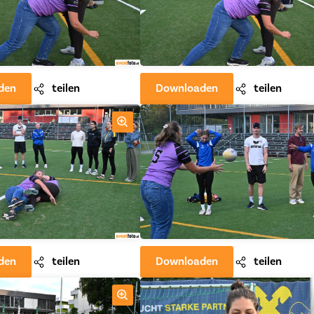
den
teilen
Downloaden
teilen
den
teilen
Downloaden
teilen