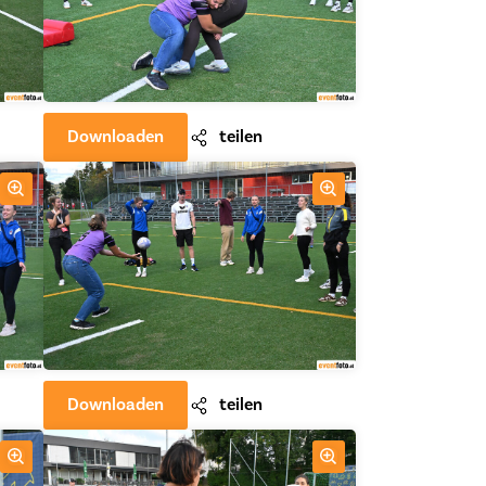
Downloaden
teilen
Downloaden
teilen