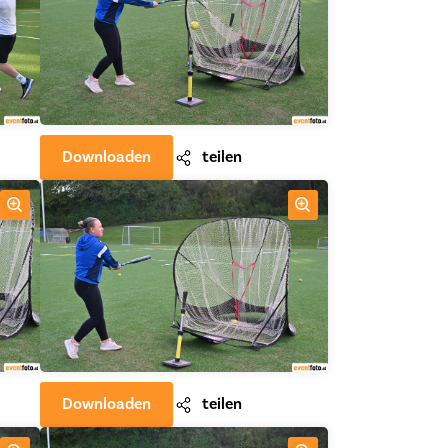
Downloaden
teilen
Downloaden
teilen