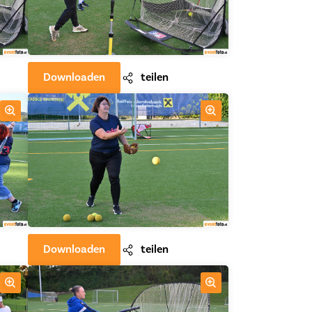
Downloaden
teilen
Downloaden
teilen