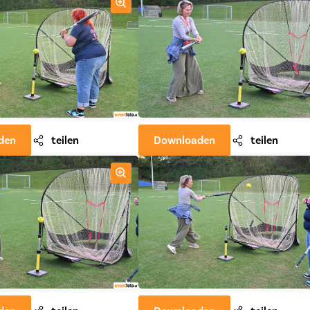
den
teilen
Downloaden
teilen