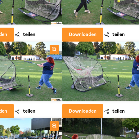
den
teilen
Downloaden
teilen
den
teilen
Downloaden
teilen