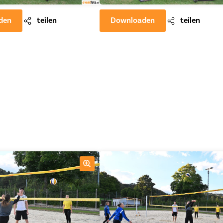
den
teilen
Downloaden
teilen