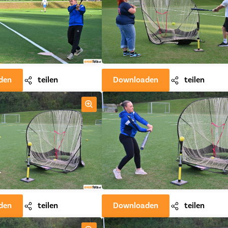
den
teilen
Downloaden
teilen
den
teilen
Downloaden
teilen