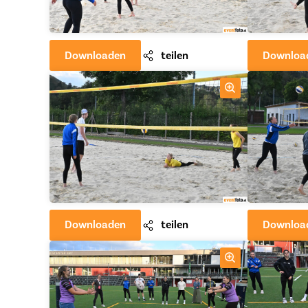
Downloaden
teilen
Downloa
Downloaden
teilen
Downloa