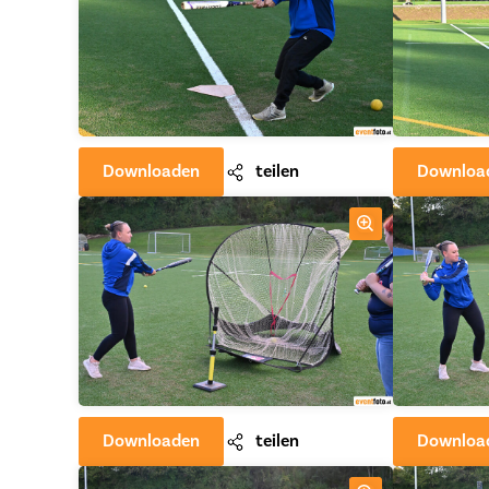
Downloaden
teilen
Downloa
Downloaden
teilen
Downloa