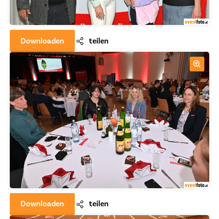
Downloaden
teilen
Downloaden
teilen