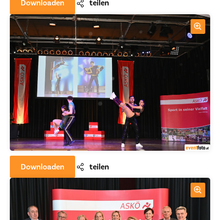
Downloaden
teilen
Downloaden
teilen