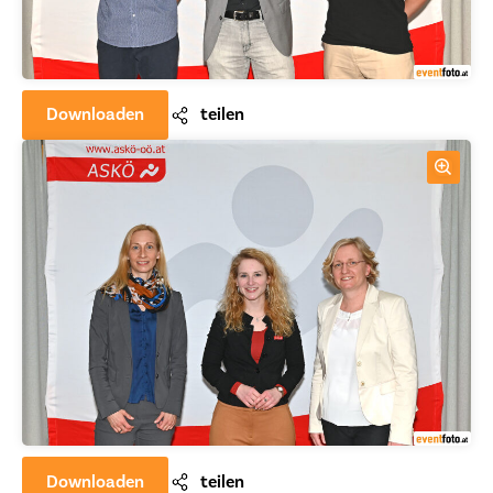
Downloaden
teilen
Downloaden
teilen