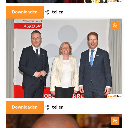
Downloaden
teilen
Downloaden
teilen