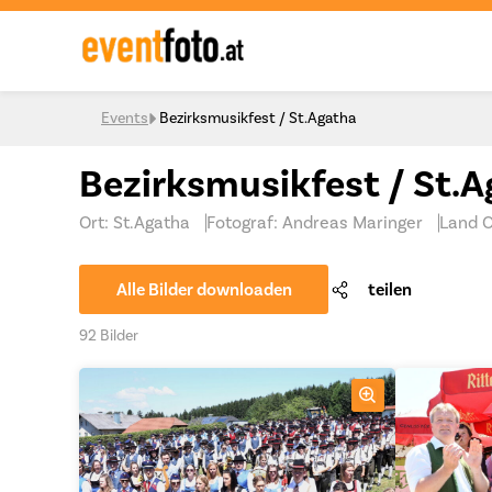
Skip to content
Events
Bezirksmusikfest / St.Agatha
Bezirksmusikfest / St.
Ort: St.Agatha
Fotograf: Andreas Maringer
Land 
Alle Bilder downloaden
teilen
92 Bilder