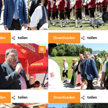
den
teilen
Downloaden
teilen
den
teilen
Downloaden
teilen