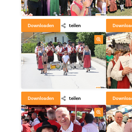
Downloaden
teilen
Downloa
Downloaden
teilen
Downloa