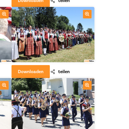
Downloaden
teilen
Downloaden
teilen