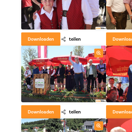
Downloaden
teilen
Downloa
Downloaden
teilen
Downloa