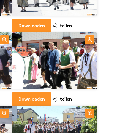
Downloaden
teilen
Downloaden
teilen