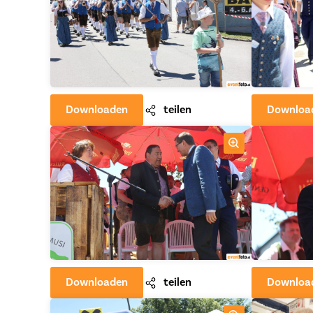
Downloaden
teilen
Downloa
Downloaden
teilen
Downloa