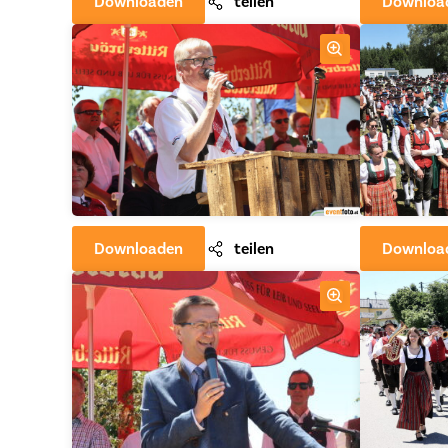
Downloaden
teilen
Downloa
Downloaden
teilen
Downloa