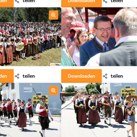
den
teilen
Downloaden
teilen
den
teilen
Downloaden
teilen