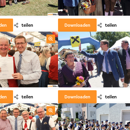
den
teilen
Downloaden
teilen
den
teilen
Downloaden
teilen