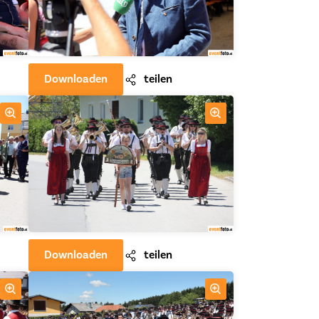
Downloaden
teilen
Downloaden
teilen