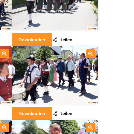
Downloaden
teilen
Downloaden
teilen