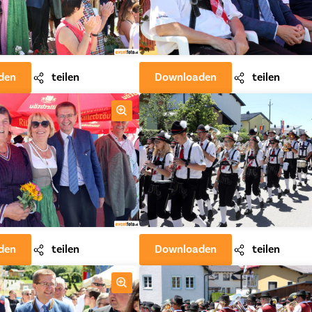
den
teilen
Downloaden
teilen
den
teilen
Downloaden
teilen