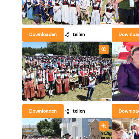
Downloaden
teilen
Downloa
Downloaden
teilen
Downloa