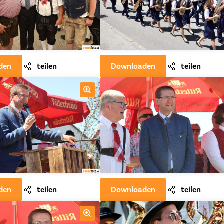
den
teilen
Downloaden
teilen
den
teilen
Downloaden
teilen