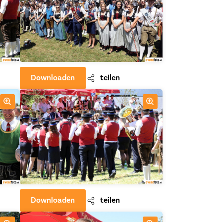
Downloaden
teilen
Downloaden
teilen