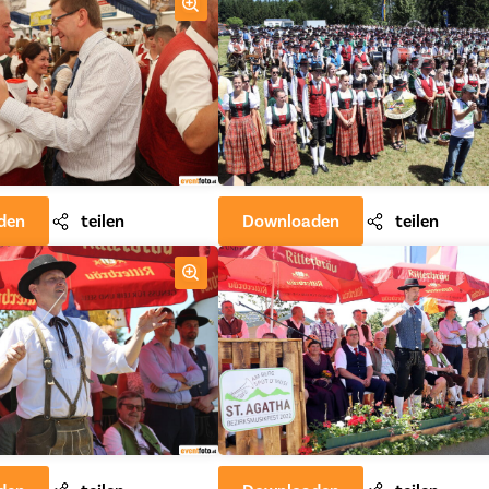
den
teilen
Downloaden
teilen