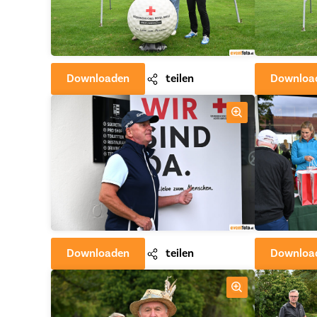
Downloaden
teilen
Downloa
Downloaden
teilen
Downloa