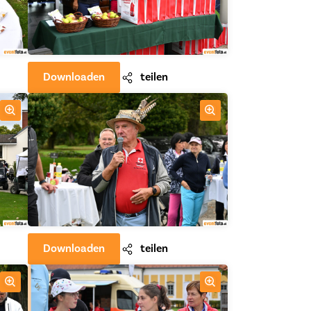
Downloaden
teilen
Downloaden
teilen