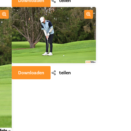
Downloaden
teilen
Downloaden
teilen