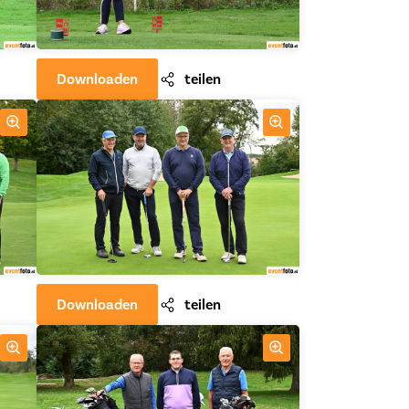
Downloaden
teilen
Downloaden
teilen