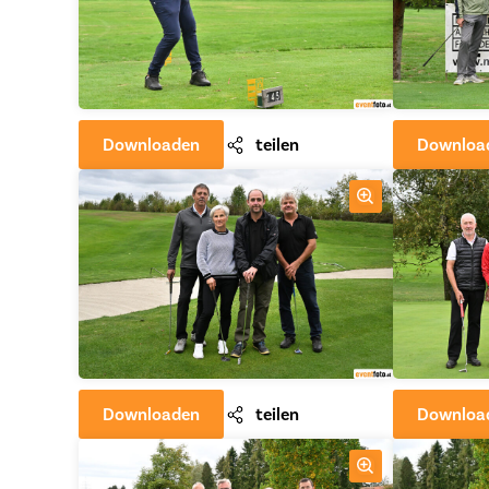
Downloaden
teilen
Downloa
Downloaden
teilen
Downloa