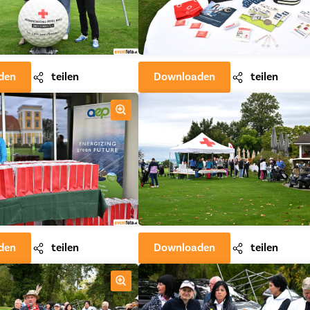
den
teilen
Downloaden
teilen
den
teilen
Downloaden
teilen