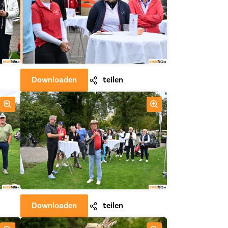
Downloaden
teilen
Downloaden
teilen