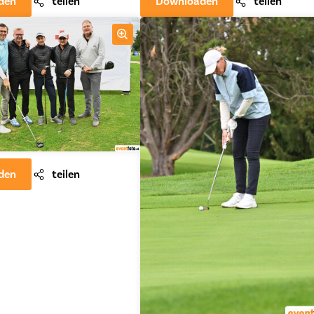
den
teilen
Downloaden
teilen
den
teilen