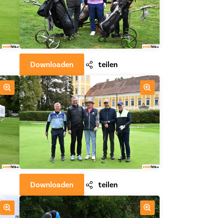
Downloaden
teilen
Downloaden
teilen