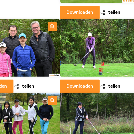
Downloaden
teilen
den
teilen
Downloaden
teilen