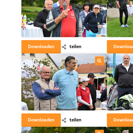
Downloaden
teilen
Downloa
Downloaden
teilen
Downloa