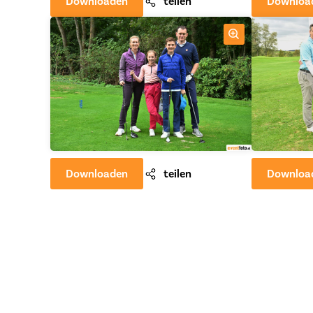
Downloaden
teilen
Downloa
Downloaden
teilen
Downloa