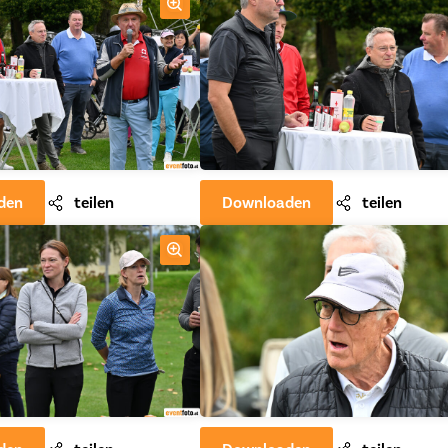
den
teilen
Downloaden
teilen