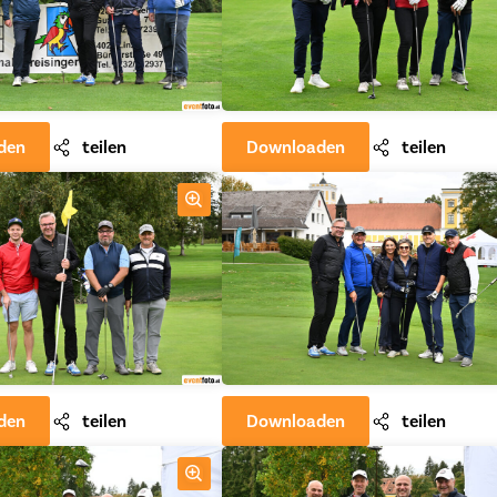
den
teilen
Downloaden
teilen
den
teilen
Downloaden
teilen