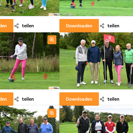
den
teilen
Downloaden
teilen
den
teilen
Downloaden
teilen