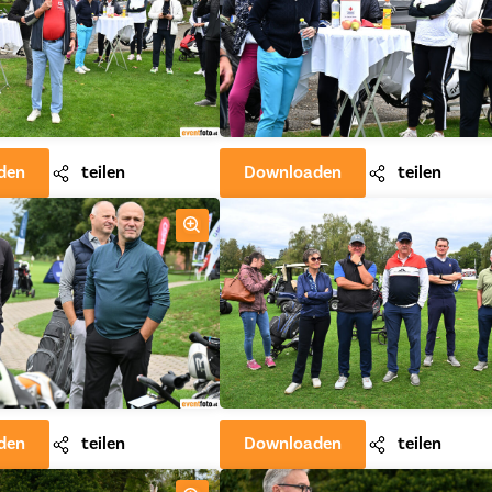
den
teilen
Downloaden
teilen
den
teilen
Downloaden
teilen