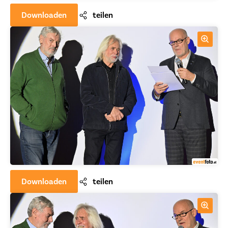
Downloaden
teilen
Downloaden
teilen