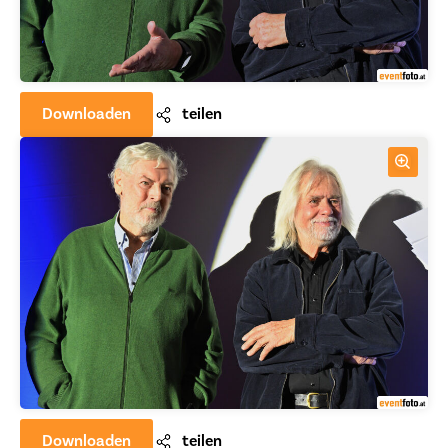
Downloaden
teilen
Downloaden
teilen