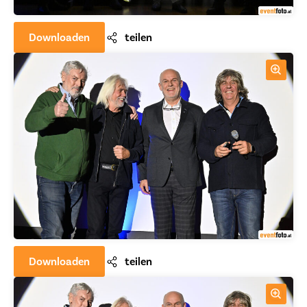
Downloaden
teilen
Downloaden
teilen