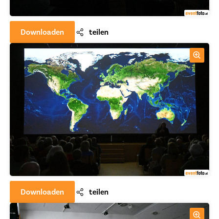
Downloaden
teilen
Downloaden
teilen