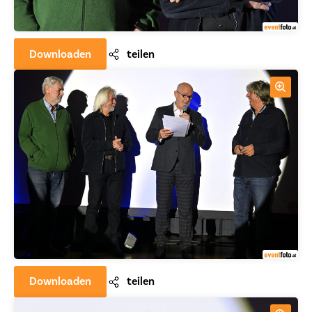
Downloaden
teilen
Downloaden
teilen