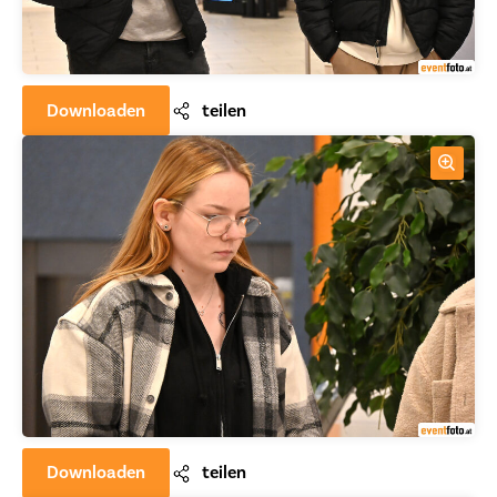
Downloaden
teilen
Downloaden
teilen