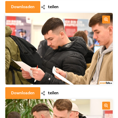
Downloaden
teilen
Downloaden
teilen