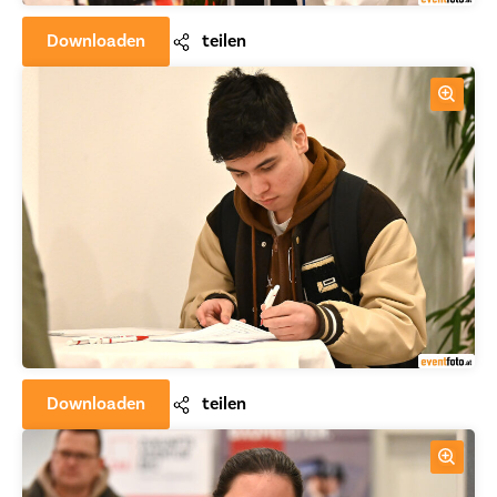
Downloaden
teilen
Downloaden
teilen