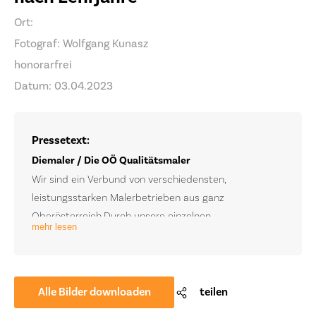
Ort:
Fotograf: Wolfgang Kunasz
honorarfrei
Datum: 03.04.2023
Pressetext:
Diemaler / Die OÖ Qualitätsmaler
Wir sind ein Verbund von verschiedensten,
leistungsstarken Malerbetrieben aus ganz
Oberösterreich.Durch unsere einzelnen
mehr lesen
Kernkompetenzen der Betriebe und das übergreifende
Jährlich organisiert der Verband unsere OÖ
Zusammenspiel, decken wir sämtliche Bereiche
Qualtitätsmaler- LEHRLINGSWOCHE.Hier werden die
unserer Branche und darüber hinaus ab.Gezielte und
Lehrlinge der einzelnen Betriebe eine Woche lang
regelmäßige Aus- und Weiterbildung von uns und
freigestellt, trainiert und intensiv geschultAlte- und
Alle Bilder downloaden
teilen
unseren Mitarbeitern, soll stehts den besten Standard
neue Handwerkstechniken, Maschinenkunde,