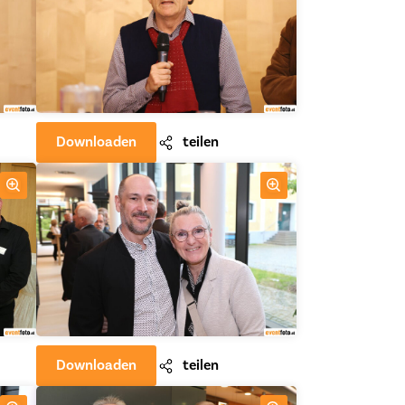
Downloaden
teilen
Downloaden
teilen