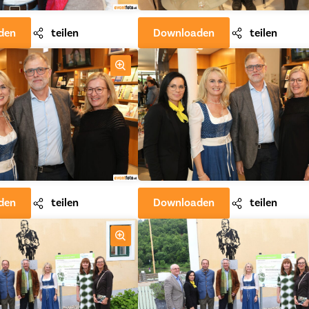
den
teilen
Downloaden
teilen
den
teilen
Downloaden
teilen