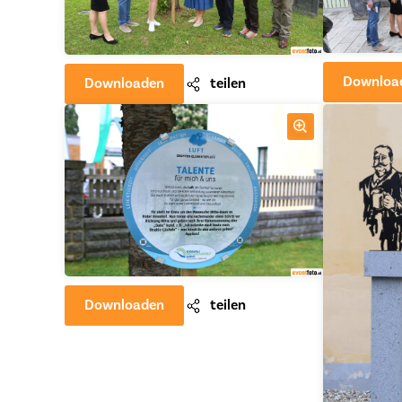
Downloa
Downloaden
teilen
Downloaden
teilen