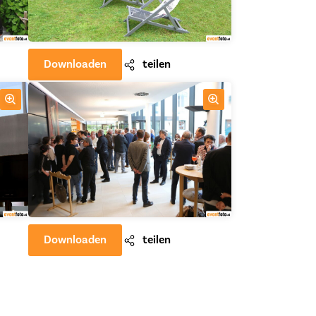
Downloaden
teilen
Downloaden
teilen