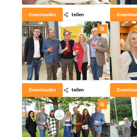
Downloaden
teilen
Downloa
Downloaden
teilen
Downloa