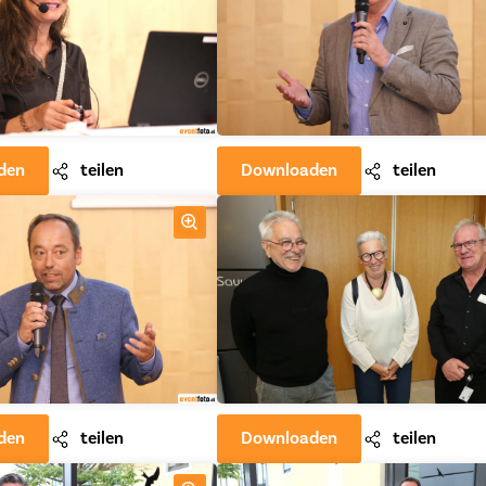
den
teilen
Downloaden
teilen
den
teilen
Downloaden
teilen