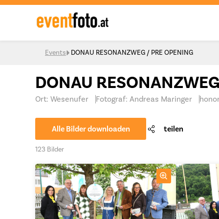
Skip to content
Events
DONAU RESONANZWEG / PRE OPENING
DONAU RESONANZWEG 
Ort: Wesenufer
Fotograf: Andreas Maringer
honor
Alle Bilder downloaden
teilen
123 Bilder