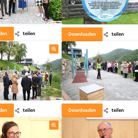
den
teilen
Downloaden
teilen
den
teilen
Downloaden
teilen