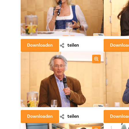
Downloaden
teilen
Downloa
Downloaden
teilen
Downloa