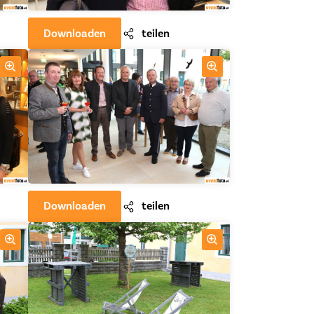
Downloaden
teilen
Downloaden
teilen