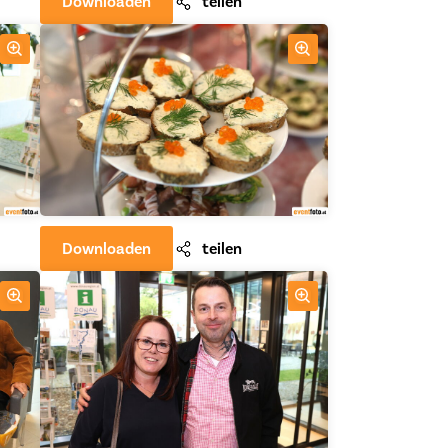
Downloaden
teilen
Downloaden
teilen