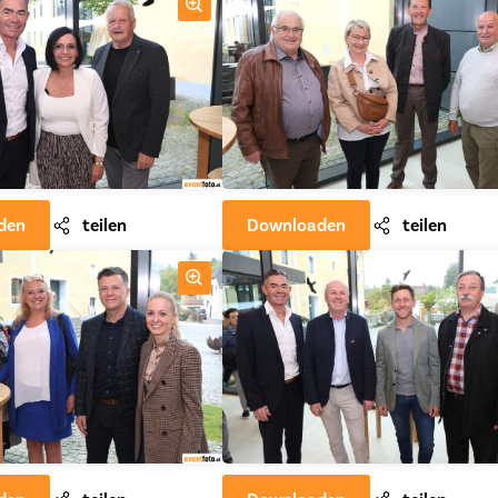
den
teilen
Downloaden
teilen