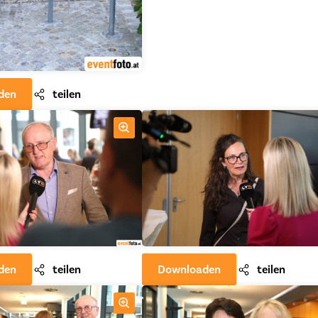
den
teilen
den
teilen
Downloaden
teilen