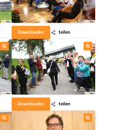
Downloaden
teilen
Downloaden
teilen