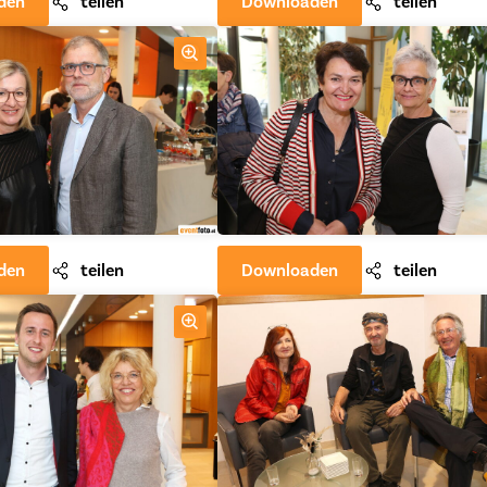
den
teilen
Downloaden
teilen
den
teilen
Downloaden
teilen