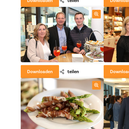
Downloaden
teilen
Downloa
Downloaden
teilen
Downloa