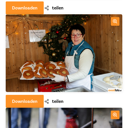
Downloaden
teilen
Downloaden
teilen