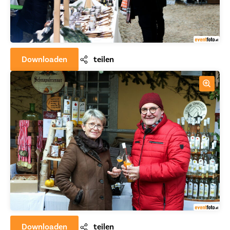
Downloaden
teilen
Downloaden
teilen