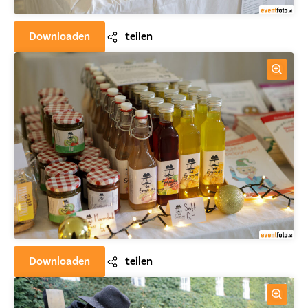
Downloaden
teilen
Downloaden
teilen