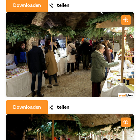
Downloaden
teilen
Downloaden
teilen