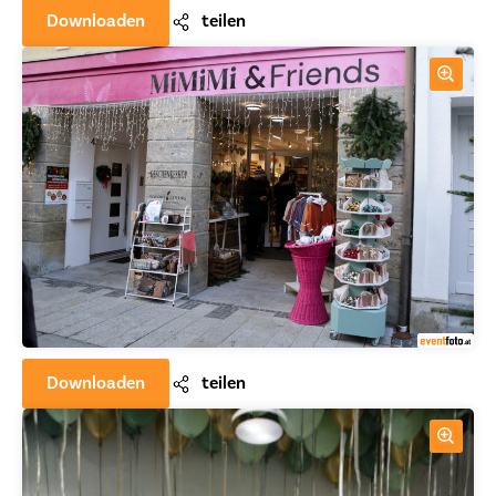
Downloaden
teilen
Downloaden
teilen