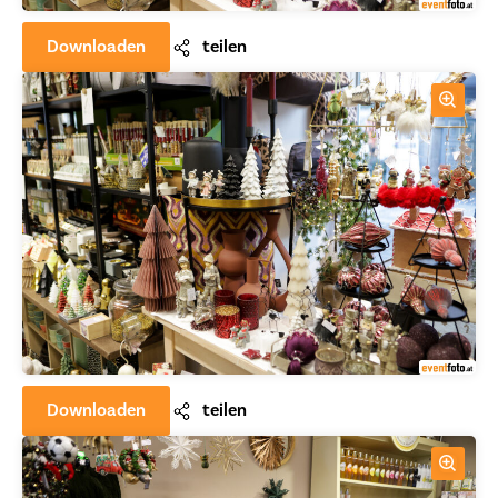
Downloaden
teilen
Downloaden
teilen