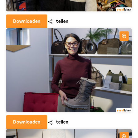
Downloaden
teilen
Downloaden
teilen