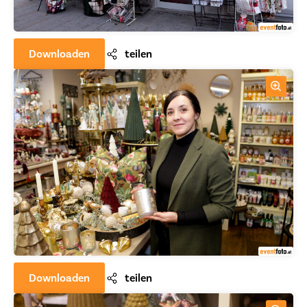
Downloaden
teilen
Downloaden
teilen