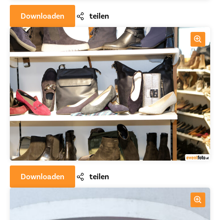
Downloaden
teilen
Downloaden
teilen