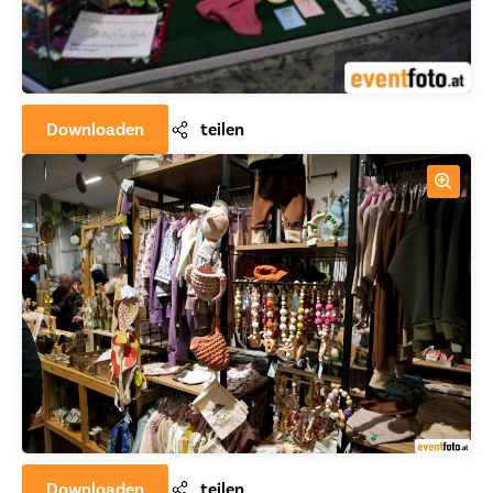
Downloaden
teilen
Downloaden
teilen