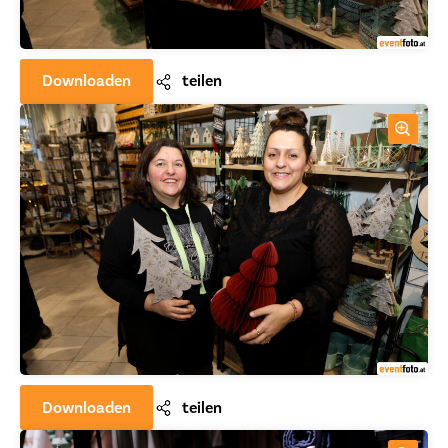
Downloaden
teilen
Downloaden
teilen