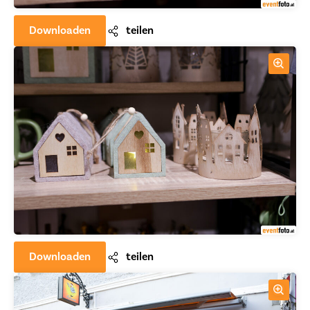
Downloaden
teilen
Downloaden
teilen