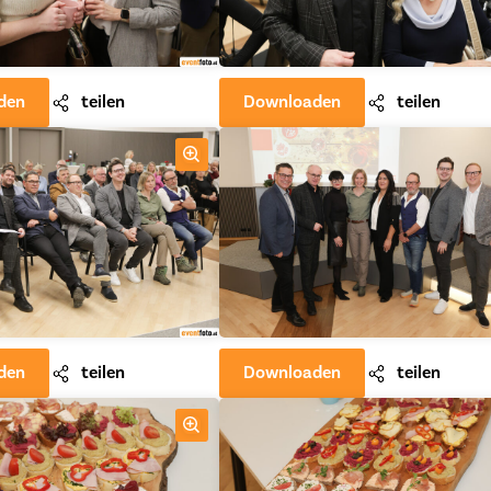
den
teilen
Downloaden
teilen
den
teilen
Downloaden
teilen