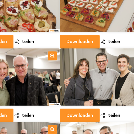
den
teilen
Downloaden
teilen
den
teilen
Downloaden
teilen