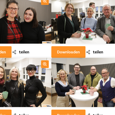
den
teilen
Downloaden
teilen