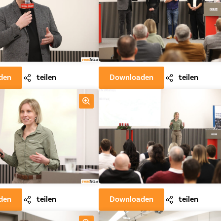
den
teilen
Downloaden
teilen
den
teilen
Downloaden
teilen