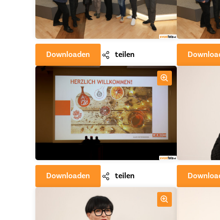
Downloaden
teilen
Downloa
Downloaden
teilen
Downloa