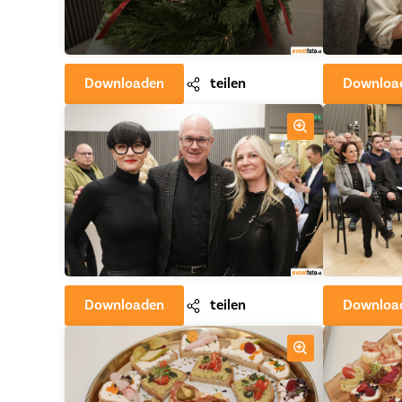
Downloaden
teilen
Downloa
Downloaden
teilen
Downloa