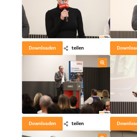
Downloaden
teilen
Downloa
Downloaden
teilen
Downloa