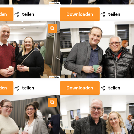
den
teilen
Downloaden
teilen
den
teilen
Downloaden
teilen