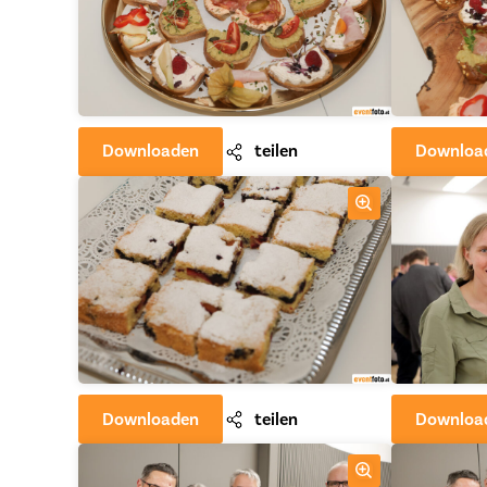
Downloaden
teilen
Downloa
Downloaden
teilen
Downloa