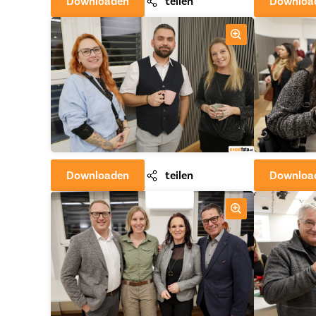
Downloaden
teilen
Downloa
Downloaden
teilen
Downloa