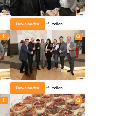
Downloaden
teilen
Downloaden
teilen