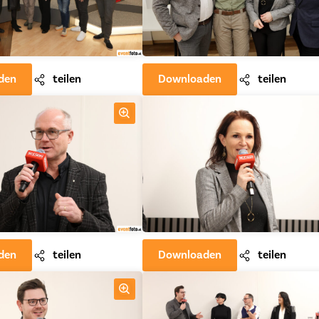
den
teilen
Downloaden
teilen
den
teilen
Downloaden
teilen