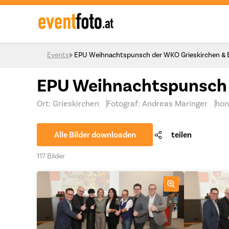
Skip to content
Events
EPU Weihnachtspunsch der WKO Grieskirchen & E
EPU Weihnachtspunsch d
Ort: Grieskirchen
Fotograf: Andreas Maringer
hon
Alle Bilder downloaden
teilen
117 Bilder