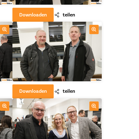
Downloaden
teilen
Downloaden
teilen