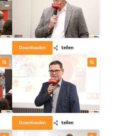
Downloaden
teilen
Downloaden
teilen