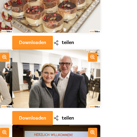
Downloaden
teilen
Downloaden
teilen