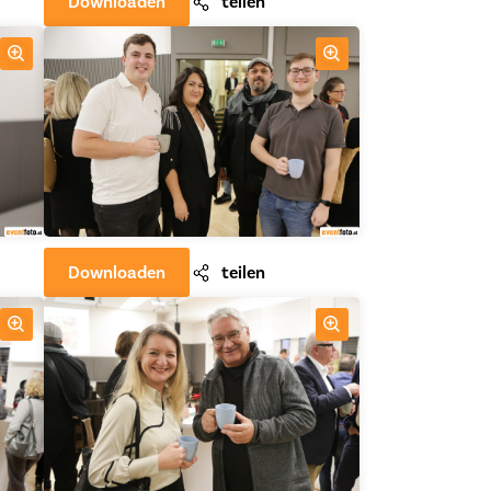
Downloaden
teilen
Downloaden
teilen