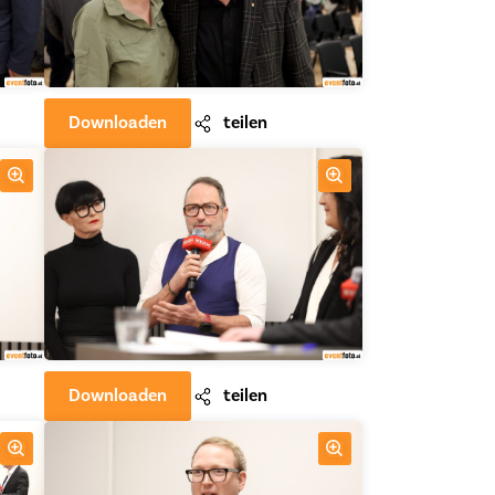
Downloaden
teilen
Downloaden
teilen