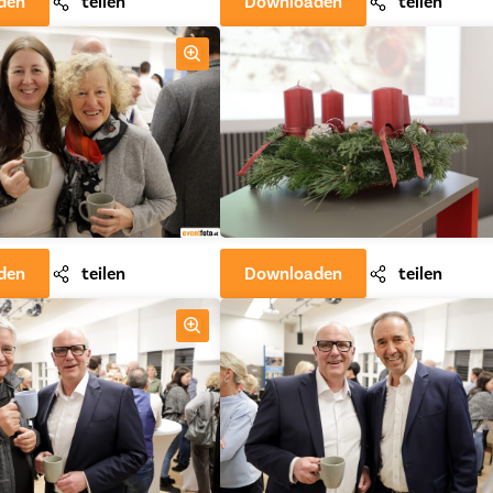
den
teilen
Downloaden
teilen
den
teilen
Downloaden
teilen