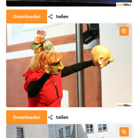
Downloaden
teilen
Downloaden
teilen