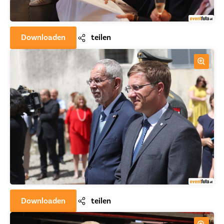
Downloaden
teilen
Downloaden
teilen