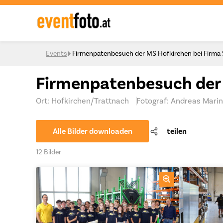
Skip to content
Events
Firmenpatenbesuch der MS Hofkirchen bei Firm
Firmenpatenbesuch der
Ort: Hofkirchen/Trattnach
Fotograf: Andreas Mari
Alle Bilder downloaden
teilen
12 Bilder