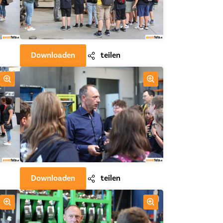
Downloaden
teilen
Downloaden
teilen