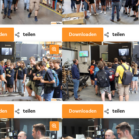
den
teilen
Downloaden
teilen
den
teilen
Downloaden
teilen