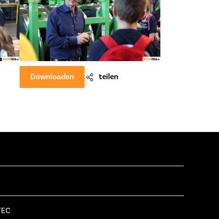
Downloaden
teilen
TEC