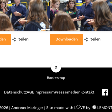
den
teilen
Downloaden
teilen
Back to top
Datenschutz
AGB
Impressum
Pressemedien
Kontakt
2026 | Andreas Maringer | Site made with L
VE by
LEMON