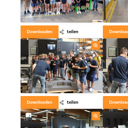
Downloaden
teilen
Downloa
Downloaden
teilen
Downloa