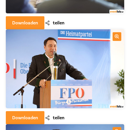
Downloaden
teilen
Downloaden
teilen