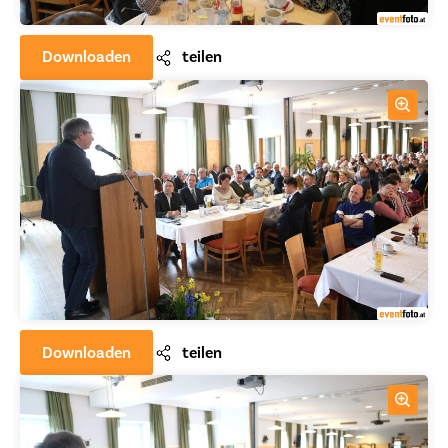
Downloaden
teilen
Downloaden
teilen