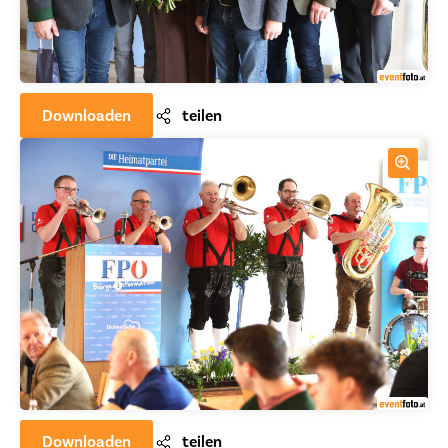
Downloaden
teilen
Downloaden
teilen