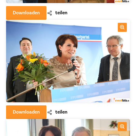
Downloaden
teilen
Downloaden
teilen