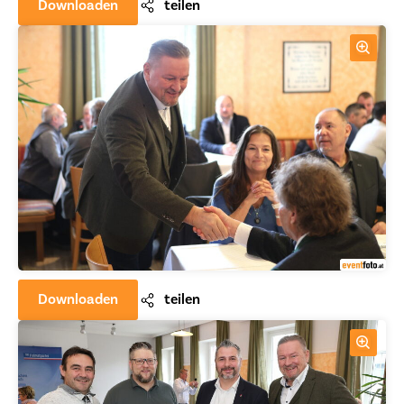
Downloaden
teilen
Downloaden
teilen