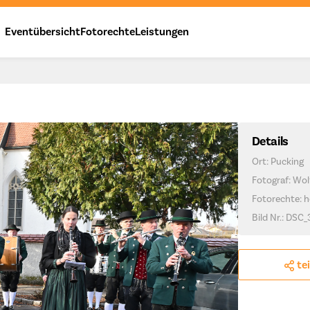
Eventübersicht
Fotorechte
Leistungen
Details
Ort: Pucking
Fotograf: Wo
Fotorechte: h
Bild Nr.: DSC_
te