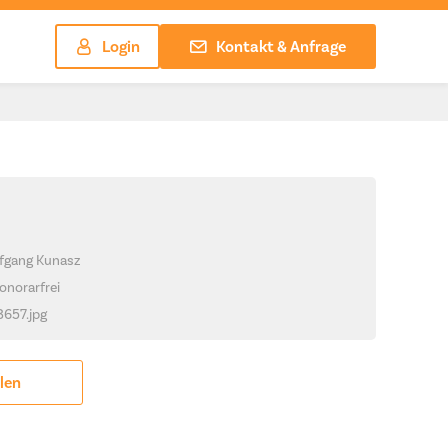
Login
Kontakt & Anfrage
lfgang Kunasz
onorarfrei
3657.jpg
ilen