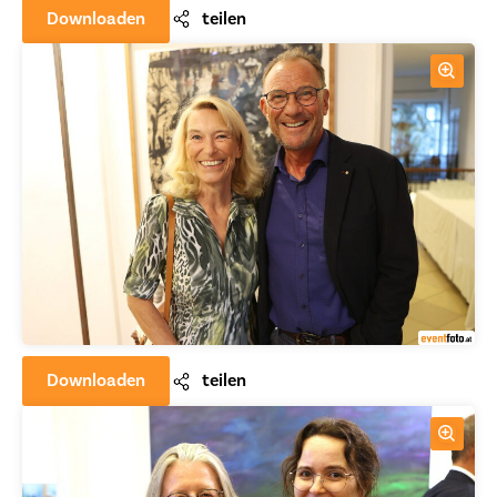
Downloaden
teilen
Downloaden
teilen