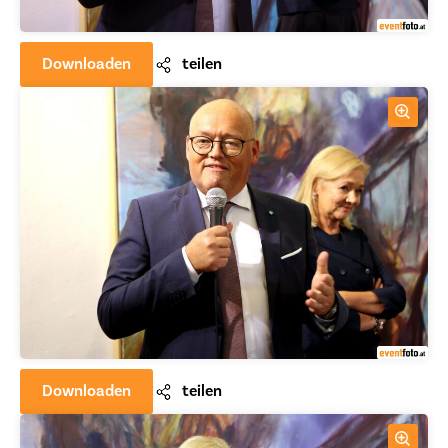
Downloaden
teilen
Downloaden
teilen