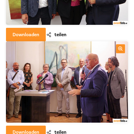
Downloaden
teilen
Downloaden
teilen