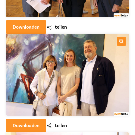
Downloaden
teilen
Downloaden
teilen