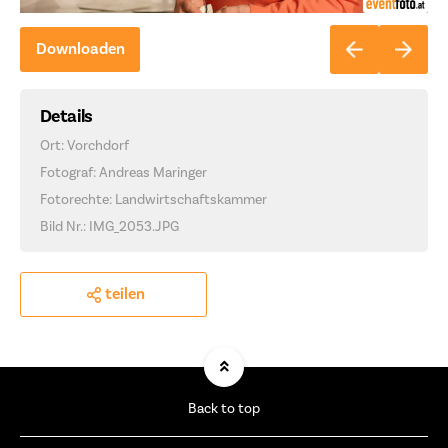
Downloaden
Details
Ort: Vorchdorf
Fotograf: Andreas Maringer
Fotorechte: Landwirtschaftskammer
Bild Nr.: IMG_2053.JPG
teilen
Back to top